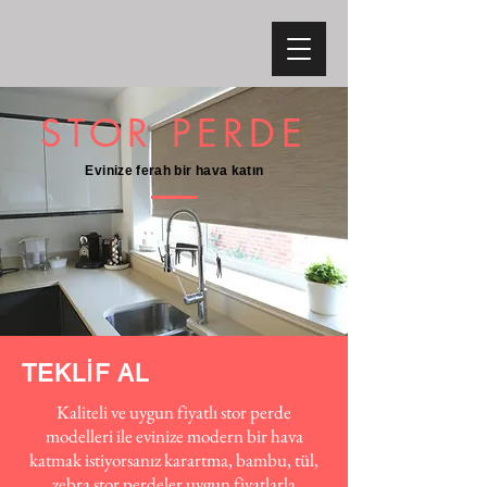
STOR PERDE
Evinize ferah bir hava katın
TEKLİF AL
Kaliteli ve uygun fiyatlı stor perde
modelleri ile evinize modern bir hava
katmak istiyorsanız karartma, bambu, tül,
zebra stor perdeler uygun fiyatlarla